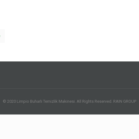
e
© 2020 Limpio Buharlı Temizlik Makinesi. All Rights Reserved. RAIN GROUP