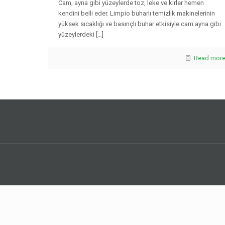
Cam, ayna gibi yüzeylerde toz, leke ve kirler hemen
kendini belli eder. Limpio buharlı temizlik makinelerinin
yüksek sıcaklığı ve basınçlı buhar etkisiyle cam ayna gibi
yüzeylerdeki
[…]
Read mor