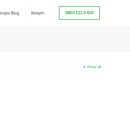
0850 222 0 420
impio Blog
İletişim
Show all